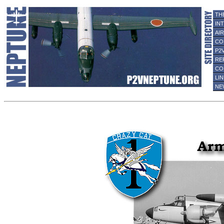
TH
IN
AI
CO
P2
RE
CO
LI
NE