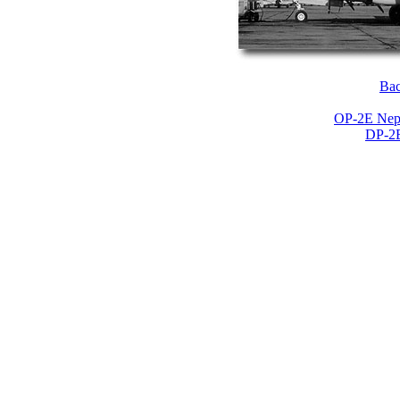
Bac
OP-2E Nep
DP-2E