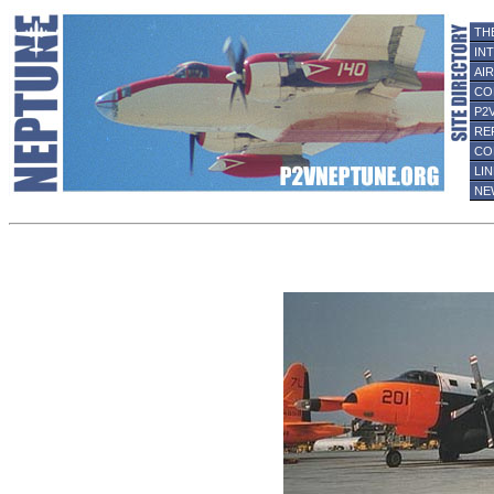
TH
IN
AI
CO
P2
RE
CO
LI
NE